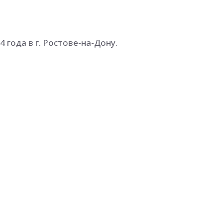
4 года в г. Ростове-на-Дону.
ком художественном училище им. М.Б. Грекова,
гогическом отделении (1985-1989) у В.И. Дорохова, 
010 года.
 с 1992 года: областных, всероссийских.
тает художником и по совместительству ассистенто
Рисунок, живо-пись» в РТИСТ (филиал) ГОУ ВПО ЮРГ