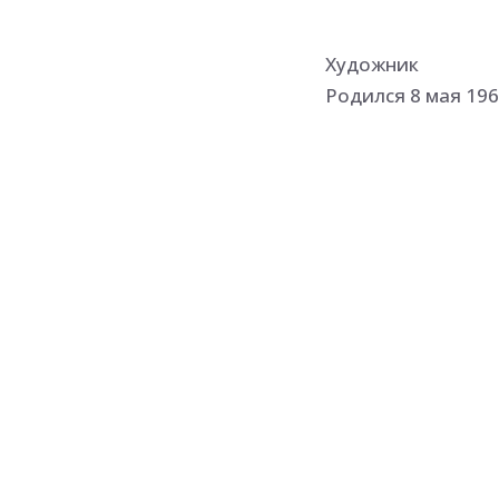
Художник
Родился 8 мая 196
Учился в Ростовс
на живописно-педа
А.П. Токарева.
Член СХ России с 2
Участник выставок
С 2006 года рабо
по дисциплинам «