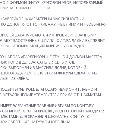
НО С ФОРМОЙ ФИГУР: КРУГОВОЙ УЗОР, ИСПОЛЬЗУЕМЫЙ
ОМИНАЕТ ЯЧМЕННЫЕ ЗЕРНА.
 «БАРЛЕЙКОРН» ХАРАКТЕРНЫ МАССИВНОСТЬ И
ГКО ДОПОЛНЯЮТ ТОНКИЕ АЖУРНЫЕ ЛИНИИ И НЕОБЫЧНАЯ
 КОРОЛЕЙ ЗАКАНЧИВАЮТСЯ ИМПРОВИЗИРОВАННЫМИ
НЧАЮТ ЗАОСТРЕННЫЕ ШПИЛИ. ФИГУРА ЛАДЬИ ВЫГЛЯДИТ,
УНКОМ, НАПОМИНАЮЩИМ КИРПИЧНУЮ КЛАДКУ.
О НАБОРА «БАРЛЕЙКОРН» С ТЁМНОЙ ДОСКОЙ МАСТЕРА
Х ПОРОД ДЕРЕВА: САПЕЛЕ, ЯСЕНЬ И КЛЁН.
СКИ ВЫПОЛНЕН ИЗ МАССИВА ЯСЕНЯ, КОТОРЫЙ
ШОКОЛАДА. ТЁМНЫЕ КЛЕТКИ И ФИГУРЫ СДЕЛАНЫ ИЗ
ЛЫЕ - ИЗ КЛЁНА.
ПОДБИТЫ ФЕТРОМ, БЛАГОДАРЯ ЧЕМУ ОНИ ПЛАВНО И
Е. МЕТАЛЛИЧЕСКИЕ УТЯЖЕЛИТЕЛИ ПРИДАЮТ ШАХМАТАМ
МЕЕТ ЭЛЕГАНТНЫЕ ПЛАВНЫЕ ИЗГИБЫ ПО КОНТУРУ.
А СЪЕМНОЙ ВЕРХНЕЙ КРЫШКЕ, ПОД КОТОРОЙ НАХОДИТСЯ
 МЕСТАМИ ДЛЯ ХРАНЕНИЯ ШАХМАТНЫХ ФИГУР. В
НОЙ РАБОТЫ ИЗ НАТУРАЛЬНОГО ЛЬНА.