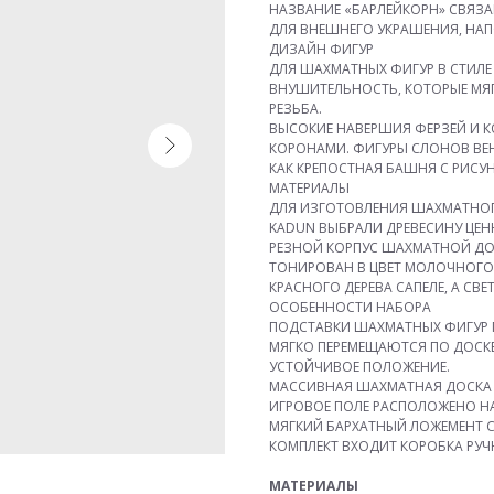
НАЗВАНИЕ «БАРЛЕЙКОРН» СВЯЗА
ДЛЯ ВНЕШНЕГО УКРАШЕНИЯ, НАП
ДИЗАЙН ФИГУР
ДЛЯ ШАХМАТНЫХ ФИГУР В СТИЛЕ
ВНУШИТЕЛЬНОСТЬ, КОТОРЫЕ МЯ
РЕЗЬБА.
ВЫСОКИЕ НАВЕРШИЯ ФЕРЗЕЙ И
КОРОНАМИ. ФИГУРЫ СЛОНОВ ВЕ
КАК КРЕПОСТНАЯ БАШНЯ С РИС
МАТЕРИАЛЫ
ДЛЯ ИЗГОТОВЛЕНИЯ ШАХМАТНОГ
KADUN ВЫБРАЛИ ДРЕВЕСИНУ ЦЕННЫ
РЕЗНОЙ КОРПУС ШАХМАТНОЙ ДО
ТОНИРОВАН В ЦВЕТ МОЛОЧНОГО 
КРАСНОГО ДЕРЕВА САПЕЛЕ, А СВЕТ
ОСОБЕННОСТИ НАБОРА
ПОДСТАВКИ ШАХМАТНЫХ ФИГУР 
МЯГКО ПЕРЕМЕЩАЮТСЯ ПО ДОСК
УСТОЙЧИВОЕ ПОЛОЖЕНИЕ.
МАССИВНАЯ ШАХМАТНАЯ ДОСКА И
ИГРОВОЕ ПОЛЕ РАСПОЛОЖЕНО Н
МЯГКИЙ БАРХАТНЫЙ ЛОЖЕМЕНТ С
КОМПЛЕКТ ВХОДИТ КОРОБКА РУЧ
МАТЕРИАЛЫ