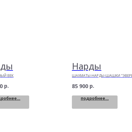
рды
Нарды
НЫЙ ВЕК
ШАХМАТЫ-НАРДЫ-ШАШКИ "ЭВЕРЕ
В ОДНОМ)
р.
р.
0
85 900
робнее...
подробнее...