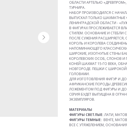
ОБЛАСТИ АРТЕЛЬЮ «ДРЕВПРОМ»,
ТУРНИРА.
НАБОР ПРОИЗВОДИЛСЯ С НАЧАЛА 
ВЫПУСКАЛ ТОЛЬКО ШАХМАТНЫЕ Ф
ЛЕНИНГРАДСКОЙ ОБЛАСТИ - «ЛУ
В ФИГУРАХ ПРОСЛЕЖИВАЕТСЯ ВЛ
СТИЛЕМ. ОСНОВАНИЕ И СТЕБЛИ 
ПОСЛЕ СУЖЕНИЯ РАСШИРЯЕТСЯ, 
КОРОЛЬ И КОРОЛЕВА СОЕДИНЕН
НАПОМИНАЮЩЕГО КЛАССИЧЕСКИ
ШИРОКИЕ, ИЗОГНУТЫЕ СТЕНЫ Б
КОРОЛЕВСКИХ ОСОБ, СЛОНОВ И 
КОНЕЙ ШАХМАТ 15-ГО ВЕКА, ОБН
НОВГОРОДЕ. ПЕШКИ С ШИРОКО
ГОЛОВАМИ.
ДЛЯ ИЗГОТОВЛЕНИЯ ФИГУР И Д
АФРИКАНСКИЕ ПОРОДЫ ДРЕВЕСИНЫ
ЛОЖЕМЕНТОМ ПОД ФИГУРЫ И ДО
СЕРИЯ БУДЕТ ВЫПУЩЕНА В ОГРАН
ЭКЗЕМПЛЯРОВ.
МАТЕРИАЛЫ
ФИГУРЫ СВЕТЛЫЕ:
ЛАТИ, МАТОВ
ФИГУРЫ ТЕМНЫЕ:
ВЕНГЕ, МАТОВ
ВСЕ С УТЯЖЕЛЕНИЕМ, ОСНОВАНИ