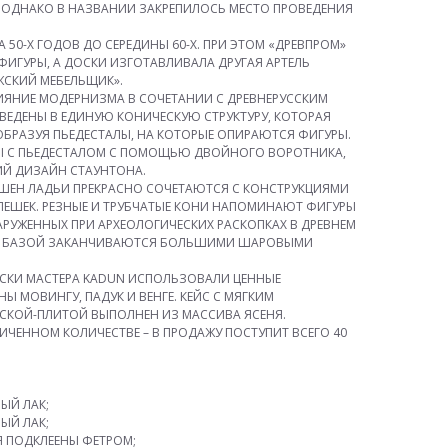
 ОДНАКО В НАЗВАНИИ ЗАКРЕПИЛОСЬ МЕСТО ПРОВЕДЕНИЯ
50-Х ГОДОВ ДО СЕРЕДИНЫ 60-Х. ПРИ ЭТОМ «ДРЕВПРОМ»
ИГУРЫ, А ДОСКИ ИЗГОТАВЛИВАЛА ДРУГАЯ АРТЕЛЬ
ЖСКИЙ МЕБЕЛЬЩИК».
ИЯНИЕ МОДЕРНИЗМА В СОЧЕТАНИИ С ДРЕВНЕРУССКИМ
СВЕДЕНЫ В ЕДИНУЮ КОНИЧЕСКУЮ СТРУКТУРУ, КОТОРАЯ
ОБРАЗУЯ ПЬЕДЕСТАЛЫ, НА КОТОРЫЕ ОПИРАЮТСЯ ФИГУРЫ.
Ы С ПЬЕДЕСТАЛОМ С ПОМОЩЬЮ ДВОЙНОГО ВОРОТНИКА,
Й ДИЗАЙН СТАУНТОНА.
АШЕН ЛАДЬИ ПРЕКРАСНО СОЧЕТАЮТСЯ С КОНСТРУКЦИЯМИ
ПЕШЕК. РЕЗНЫЕ И ТРУБЧАТЫЕ КОНИ НАПОМИНАЮТ ФИГУРЫ
АРУЖЕННЫХ ПРИ АРХЕОЛОГИЧЕСКИХ РАСКОПКАХ В ДРЕВНЕМ
Й БАЗОЙ ЗАКАНЧИВАЮТСЯ БОЛЬШИМИ ШАРОВЫМИ
ОСКИ МАСТЕРА KADUN ИСПОЛЬЗОВАЛИ ЦЕННЫЕ
 МОВИНГУ, ПАДУК И ВЕНГЕ. КЕЙС С МЯГКИМ
СКОЙ-ПЛИТОЙ ВЫПОЛНЕН ИЗ МАССИВА ЯСЕНЯ.
ИЧЕННОМ КОЛИЧЕСТВЕ – В ПРОДАЖУ ПОСТУПИТ ВСЕГО 40
ЫЙ ЛАК;
ЫЙ ЛАК;
Я ПОДКЛЕЕНЫ ФЕТРОМ;