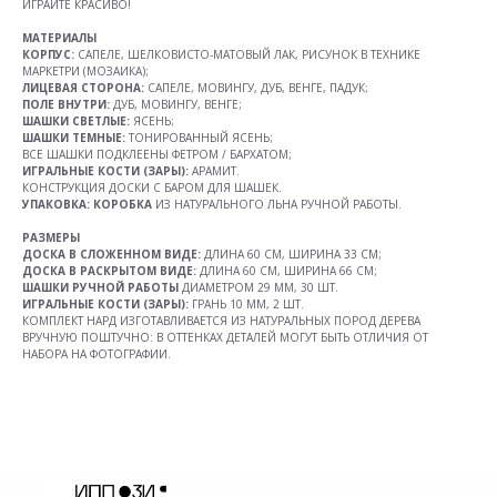
ИГРАЙТЕ КРАСИВО!
МАТЕРИАЛЫ
КОРПУС:
САПЕЛЕ, ШЕЛКОВИСТО-МАТОВЫЙ ЛАК, РИСУНОК В ТЕХНИКЕ
МАРКЕТРИ (МОЗАИКА);
ЛИЦЕВАЯ СТОРОНА:
САПЕЛЕ, МОВИНГУ, ДУБ, ВЕНГЕ, ПАДУК;
ПОЛЕ ВНУТРИ:
ДУБ, МОВИНГУ, ВЕНГЕ;
ШАШКИ
СВЕТЛЫЕ:
ЯСЕНЬ;
ШАШКИ ТЕМНЫЕ:
ТОНИРОВАННЫЙ ЯСЕНЬ;
ВСЕ ШАШКИ ПОДКЛЕЕНЫ ФЕТРОМ / БАРХАТОМ;
ИГРАЛЬНЫЕ КОСТИ (ЗАРЫ):
АРАМИТ.
КОНСТРУКЦИЯ ДОСКИ С БАРОМ ДЛЯ ШАШЕК.
УПАКОВКА: КОРОБКА
ИЗ НАТУРАЛЬНОГО ЛЬНА РУЧНОЙ РАБОТЫ.
РАЗМЕРЫ
ДОСКА В СЛОЖЕННОМ ВИДЕ:
ДЛИНА 60 СМ, ШИРИНА 33 СМ;
ДОСКА В РАСКРЫТОМ ВИДЕ:
ДЛИНА 60 СМ, ШИРИНА 66 СМ;
ШАШКИ РУЧНОЙ РАБОТЫ
ДИАМЕТРОМ 29 ММ, 30 ШТ.
ИГРАЛЬНЫЕ КОСТИ (ЗАРЫ):
ГРАНЬ 10 ММ, 2 ШТ.
КОМПЛЕКТ НАРД ИЗГОТАВЛИВАЕТСЯ ИЗ НАТУРАЛЬНЫХ ПОРОД ДЕРЕВА
ВРУЧНУЮ ПОШТУЧНО: В ОТТЕНКАХ ДЕТАЛЕЙ МОГУТ БЫТЬ ОТЛИЧИЯ ОТ
НАБОРА НА ФОТОГРАФИИ.