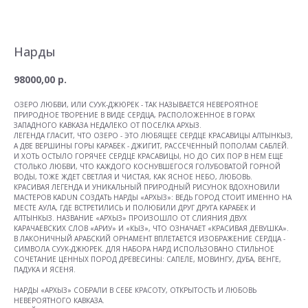
Нарды
98000,00
р.
ОЗЕРО ЛЮБВИ, ИЛИ СУУК-ДЖЮРЕК - ТАК НАЗЫВАЕТСЯ НЕВЕРОЯТНОЕ
ПРИРОДНОЕ ТВОРЕНИЕ В ВИДЕ СЕРДЦА, РАСПОЛОЖЕННОЕ В ГОРАХ
ЗАПАДНОГО КАВКАЗА НЕДАЛЕКО ОТ ПОСЕЛКА АРХЫЗ.
ЛЕГЕНДА ГЛАСИТ, ЧТО ОЗЕРО - ЭТО ЛЮБЯЩЕЕ СЕРДЦЕ КРАСАВИЦЫ АЛТЫНКЫЗ,
А ДВЕ ВЕРШИНЫ ГОРЫ КАРАБЕК - ДЖИГИТ, РАССЕЧЕННЫЙ ПОПОЛАМ САБЛЕЙ.
И ХОТЬ ОСТЫЛО ГОРЯЧЕЕ СЕРДЦЕ КРАСАВИЦЫ, НО ДО СИХ ПОР В НЕМ ЕЩЕ
СТОЛЬКО ЛЮБВИ, ЧТО КАЖДОГО КОСНУВШЕГОСЯ ГОЛУБОВАТОЙ ГОРНОЙ
ВОДЫ, ТОЖЕ ЖДЕТ СВЕТЛАЯ И ЧИСТАЯ, КАК ЯСНОЕ НЕБО, ЛЮБОВЬ.
КРАСИВАЯ ЛЕГЕНДА И УНИКАЛЬНЫЙ ПРИРОДНЫЙ РИСУНОК ВДОХНОВИЛИ
МАСТЕРОВ KADUN СОЗДАТЬ НАРДЫ «АРХЫЗ»: ВЕДЬ ГОРОД СТОИТ ИМЕННО НА
МЕСТЕ АУЛА, ГДЕ ВСТРЕТИЛИСЬ И ПОЛЮБИЛИ ДРУГ ДРУГА КАРАБЕК И
АЛТЫНКЫЗ. НАЗВАНИЕ «АРХЫЗ» ПРОИЗОШЛО ОТ СЛИЯНИЯ ДВУХ
КАРАЧАЕВСКИХ СЛОВ «АРИУ» И «КЫЗ», ЧТО ОЗНАЧАЕТ «КРАСИВАЯ ДЕВУШКА».
В ЛАКОНИЧНЫЙ АРАБСКИЙ ОРНАМЕНТ ВПЛЕТАЕТСЯ ИЗОБРАЖЕНИЕ СЕРДЦА -
СИМВОЛА СУУК-ДЖЮРЕК. ДЛЯ НАБОРА НАРД ИСПОЛЬЗОВАНО СТИЛЬНОЕ
СОЧЕТАНИЕ ЦЕННЫХ ПОРОД ДРЕВЕСИНЫ: САПЕЛЕ, МОВИНГУ, ДУБА, ВЕНГЕ,
ПАДУКА И ЯСЕНЯ.
НАРДЫ «АРХЫЗ» СОБРАЛИ В СЕБЕ КРАСОТУ, ОТКРЫТОСТЬ И ЛЮБОВЬ
НЕВЕРОЯТНОГО КАВКАЗА.