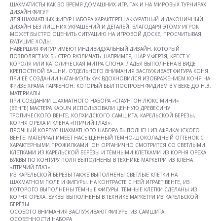
ШАХМАТИСТЫ КАК ВО ВРЕМЯ ДОМАШНИХ ИГР, ТАК И НА МИРОВЫХ ТУРНИРАХ.
ДИЗАЙН ФИГУР
ДЛЯ ШАХМАТНЫХ ФИГУР НАБОРА ХАРАКТЕРЕН АККУРАТНЫЙ И ЛАКОНИЧНЫЙ
ДИЗАЙН БЕЗ ЛИШНИХ УКРАШЕНИЙ И ДЕТАЛЕЙ. БЛАГОДАРЯ ЭТОМУ ИГРОК
МОЖЕТ БЫСТРО ОЦЕНИТЬ СИТУАЦИЮ НА ИГРОВОЙ ДОСКЕ, ПРОСЧИТЫВАЯ
БУДУЩИЕ ХОДЫ.
НАВЕРШИЯ ФИГУР ИМЕЮТ ИНДИВИДУАЛЬНЫЙ ДИЗАЙН, КОТОРЫЙ
ПОЗВОЛЯЕТ ИХ БЫСТРО РАЗЛИЧАТЬ. НАПРИМЕР, ШАР У ФЕРЗЯ, КРЕСТ У
КОРОЛЯ ИЛИ КАТОЛИЧЕСКАЯ МИТРА СЛОНА. ЛАДЬЯ ВЫПОЛНЕНА В ВИДЕ
КРЕПОСТНОЙ БАШНИ. ОТДЕЛЬНОГО ВНИМАНИЯ ЗАСЛУЖИВАЕТ ФИГУРА КОНЯ:
ПРИ ЕЁ СОЗДАНИИ НАТАНИЭЛЬ КУК ВДОХНОВИЛСЯ ИЗОБРАЖЕНИЕМ КОНЯ НА
ФРИЗЕ ХРАМА ПАРФЕНОН, КОТОРЫЙ БЫЛ ПОСТРОЕН ФИДИЕМ В V ВЕКЕ ДО Н.Э.
МАТЕРИАЛЫ
ПРИ СОЗДАНИИ ШАХМАТНОГО НАБОРА «СТАУНТОН ЛЮКС МИНИ»
(ВЕНГЕ) МАСТЕРА KADUN ИСПОЛЬЗОВАЛИ ЦЕННУЮ ДРЕВЕСИНУ
ТРОПИЧЕСКОГО ВЕНГЕ, КОЛХИДСКОГО САМШИТА, КАРЕЛЬСКОЙ БЕРЕЗЫ,
КОРНЯ ОРЕХА И КЛЁНА «ПТИЧИЙ ГЛАЗ».
ПРОЧНЫЙ КОРПУС ШАХМАТНОГО НАБОРА ВЫПОЛНЕН ИЗ АФРИКАНСКОГО
ВЕНГЕ. МАТЕРИАЛ ИМЕЕТ НАСЫЩЕННЫЙ ТЁМНО-ШОКОЛАДНЫЙ ОТТЕНОК С
ХАРАКТЕРНЫМИ ПРОЖИЛКАМИ. ОН ОРГАНИЧНО СМОТРИТСЯ СО СВЕТЛЫМИ
КЛЕТКАМИ ИЗ КАРЕЛЬСКОЙ БЕРЁЗЫ И ТЁМНЫМИ КЛЕТКАМИ ИЗ КОРНЯ ОРЕХА.
БУКВЫ ПО КОНТУРУ ПОЛЯ ВЫПОЛНЕНЫ В ТЕХНИКЕ МАРКЕТРИ ИЗ КЛЁНА
«ПТИЧИЙ ГЛАЗ».
ИЗ КАРЕЛЬСКОЙ БЕРЁЗЫ ТАКЖЕ ВЫПОЛНЕНЫ СВЕТЛЫЕ КЛЕТКИ НА
ШАХМАТНОМ ПОЛЕ И ФИГУРЫ. НА КОНТРАСТЕ С НЕЙ ИГРАЕТ ВЕНГЕ, ИЗ
КОТОРОГО ВЫПОЛНЕНЫ ТЁМНЫЕ ФИГУРЫ. ТЁМНЫЕ КЛЕТКИ СДЕЛАНЫ ИЗ
КОРНЯ ОРЕХА. БУКВЫ ВЫПОЛНЕНЫ В ТЕХНИКЕ МАРКЕТРИ ИЗ КАРЕЛЬСКОЙ
БЕРЁЗЫ.
ОСОБОГО ВНИМАНИЯ ЗАСЛУЖИВАЮТ ФИГУРЫ ИЗ САМШИТА.
ОСОБЕННОСТИ НАБОРА