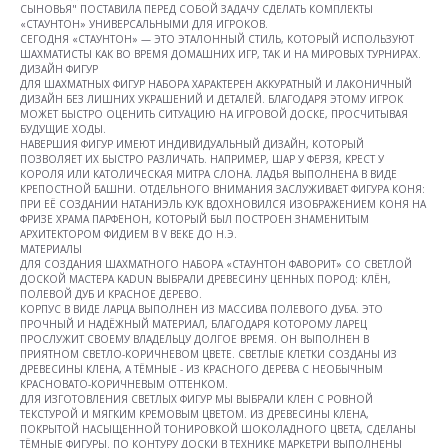
СЫНОВЬЯ" ПОСТАВИЛА ПЕРЕД СОБОЙ ЗАДАЧУ СДЕЛАТЬ КОМПЛЕКТЫ
«СТАУНТОН» УНИВЕРСАЛЬНЫМИ ДЛЯ ИГРОКОВ.
СЕГОДНЯ «СТАУНТОН» — ЭТО ЭТАЛОННЫЙ СТИЛЬ, КОТОРЫЙ ИСПОЛЬЗУЮТ
ШАХМАТИСТЫ КАК ВО ВРЕМЯ ДОМАШНИХ ИГР, ТАК И НА МИРОВЫХ ТУРНИРАХ.
ДИЗАЙН ФИГУР
ДЛЯ ШАХМАТНЫХ ФИГУР НАБОРА ХАРАКТЕРЕН АККУРАТНЫЙ И ЛАКОНИЧНЫЙ
ДИЗАЙН БЕЗ ЛИШНИХ УКРАШЕНИЙ И ДЕТАЛЕЙ. БЛАГОДАРЯ ЭТОМУ ИГРОК
МОЖЕТ БЫСТРО ОЦЕНИТЬ СИТУАЦИЮ НА ИГРОВОЙ ДОСКЕ, ПРОСЧИТЫВАЯ
БУДУЩИЕ ХОДЫ.
НАВЕРШИЯ ФИГУР ИМЕЮТ ИНДИВИДУАЛЬНЫЙ ДИЗАЙН, КОТОРЫЙ
ПОЗВОЛЯЕТ ИХ БЫСТРО РАЗЛИЧАТЬ. НАПРИМЕР, ШАР У ФЕРЗЯ, КРЕСТ У
КОРОЛЯ ИЛИ КАТОЛИЧЕСКАЯ МИТРА СЛОНА. ЛАДЬЯ ВЫПОЛНЕНА В ВИДЕ
КРЕПОСТНОЙ БАШНИ. ОТДЕЛЬНОГО ВНИМАНИЯ ЗАСЛУЖИВАЕТ ФИГУРА КОНЯ:
ПРИ ЕЁ СОЗДАНИИ НАТАНИЭЛЬ КУК ВДОХНОВИЛСЯ ИЗОБРАЖЕНИЕМ КОНЯ НА
ФРИЗЕ ХРАМА ПАРФЕНОН, КОТОРЫЙ БЫЛ ПОСТРОЕН ЗНАМЕНИТЫМ
АРХИТЕКТОРОМ ФИДИЕМ В V ВЕКЕ ДО Н.Э.
МАТЕРИАЛЫ
ДЛЯ СОЗДАНИЯ ШАХМАТНОГО НАБОРА «СТАУНТОН ФАВОРИТ» СО СВЕТЛОЙ
ДОСКОЙ МАСТЕРА KADUN ВЫБРАЛИ ДРЕВЕСИНУ ЦЕННЫХ ПОРОД: КЛЁН,
ПОЛЕВОЙ ДУБ И КРАСНОЕ ДЕРЕВО.
КОРПУС В ВИДЕ ЛАРЦА ВЫПОЛНЕН ИЗ МАССИВА ПОЛЕВОГО ДУБА. ЭТО
ПРОЧНЫЙ И НАДЁЖНЫЙ МАТЕРИАЛ, БЛАГОДАРЯ КОТОРОМУ ЛАРЕЦ
ПРОСЛУЖИТ СВОЕМУ ВЛАДЕЛЬЦУ ДОЛГОЕ ВРЕМЯ. ОН ВЫПОЛНЕН В
ПРИЯТНОМ СВЕТЛО-КОРИЧНЕВОМ ЦВЕТЕ. СВЕТЛЫЕ КЛЕТКИ СОЗДАНЫ ИЗ
ДРЕВЕСИНЫ КЛЕНА, А ТЁМНЫЕ - ИЗ КРАСНОГО ДЕРЕВА С НЕОБЫЧНЫМ
КРАСНОВАТО-КОРИЧНЕВЫМ ОТТЕНКОМ.
ДЛЯ ИЗГОТОВЛЕНИЯ СВЕТЛЫХ ФИГУР МЫ ВЫБРАЛИ КЛЕН С РОВНОЙ
ТЕКСТУРОЙ И МЯГКИМ КРЕМОВЫМ ЦВЕТОМ. ИЗ ДРЕВЕСИНЫ КЛЕНА,
ПОКРЫТОЙ НАСЫЩЕННОЙ ТОНИРОВКОЙ ШОКОЛАДНОГО ЦВЕТА, СДЕЛАНЫ
ТЁМНЫЕ ФИГУРЫ. ПО КОНТУРУ ДОСКИ В ТЕХНИКЕ МАРКЕТРИ ВЫПОЛНЕНЫ