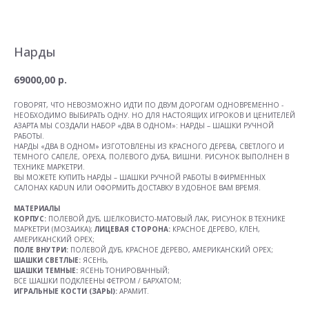
Нарды
69000,00
р.
ГОВОРЯТ, ЧТО НЕВОЗМОЖНО ИДТИ ПО ДВУМ ДОРОГАМ ОДНОВРЕМЕННО -
НЕОБХОДИМО ВЫБИРАТЬ ОДНУ. НО ДЛЯ НАСТОЯЩИХ ИГРОКОВ И ЦЕНИТЕЛЕЙ
АЗАРТА МЫ СОЗДАЛИ НАБОР «ДВА В ОДНОМ»: НАРДЫ – ШАШКИ РУЧНОЙ
РАБОТЫ.
НАРДЫ «ДВА В ОДНОМ» ИЗГОТОВЛЕНЫ ИЗ КРАСНОГО ДЕРЕВА, СВЕТЛОГО И
ТЕМНОГО САПЕЛЕ, ОРЕХА, ПОЛЕВОГО ДУБА, ВИШНИ. РИСУНОК ВЫПОЛНЕН В
ТЕХНИКЕ МАРКЕТРИ.
ВЫ МОЖЕТЕ КУПИТЬ НАРДЫ – ШАШКИ РУЧНОЙ РАБОТЫ В ФИРМЕННЫХ
САЛОНАХ KADUN ИЛИ ОФОРМИТЬ ДОСТАВКУ В УДОБНОЕ ВАМ ВРЕМЯ.
МАТЕРИАЛЫ
КОРПУС:
ПОЛЕВОЙ ДУБ, ШЕЛКОВИСТО-МАТОВЫЙ ЛАК, РИСУНОК В ТЕХНИКЕ
МАРКЕТРИ (МОЗАИКА);
ЛИЦЕВАЯ СТОРОНА:
КРАСНОЕ ДЕРЕВО, КЛЕН,
АМЕРИКАНСКИЙ ОРЕХ;
ПОЛЕ ВНУТРИ:
ПОЛЕВОЙ ДУБ, КРАСНОЕ ДЕРЕВО, АМЕРИКАНСКИЙ ОРЕХ;
ШАШКИ СВЕТЛЫЕ:
ЯСЕНЬ,
ШАШКИ ТЕМНЫЕ:
ЯСЕНЬ ТОНИРОВАННЫЙ;
ВСЕ ШАШКИ ПОДКЛЕЕНЫ ФЕТРОМ / БАРХАТОМ;
ИГРАЛЬНЫЕ КОСТИ (ЗАРЫ):
АРАМИТ.