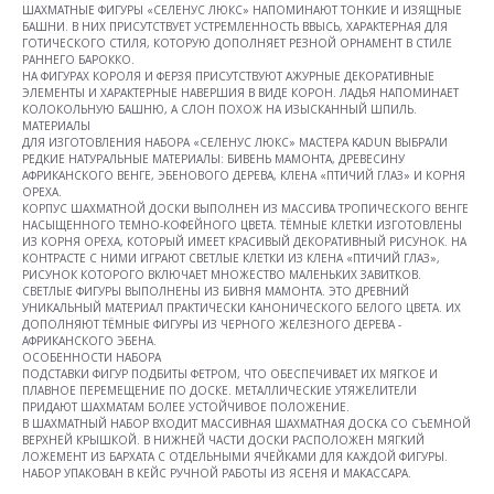
ШАХМАТНЫЕ ФИГУРЫ «СЕЛЕНУС ЛЮКС» НАПОМИНАЮТ ТОНКИЕ И ИЗЯЩНЫЕ
БАШНИ. В НИХ ПРИСУТСТВУЕТ УСТРЕМЛЕННОСТЬ ВВЫСЬ, ХАРАКТЕРНАЯ ДЛЯ
ГОТИЧЕСКОГО СТИЛЯ, КОТОРУЮ ДОПОЛНЯЕТ РЕЗНОЙ ОРНАМЕНТ В СТИЛЕ
РАННЕГО БАРОККО.
НА ФИГУРАХ КОРОЛЯ И ФЕРЗЯ ПРИСУТСТВУЮТ АЖУРНЫЕ ДЕКОРАТИВНЫЕ
ЭЛЕМЕНТЫ И ХАРАКТЕРНЫЕ НАВЕРШИЯ В ВИДЕ КОРОН. ЛАДЬЯ НАПОМИНАЕТ
КОЛОКОЛЬНУЮ БАШНЮ, А СЛОН ПОХОЖ НА ИЗЫСКАННЫЙ ШПИЛЬ.
МАТЕРИАЛЫ
ДЛЯ ИЗГОТОВЛЕНИЯ НАБОРА «СЕЛЕНУС ЛЮКС» МАСТЕРА KADUN ВЫБРАЛИ
РЕДКИЕ НАТУРАЛЬНЫЕ МАТЕРИАЛЫ: БИВЕНЬ МАМОНТА, ДРЕВЕСИНУ
АФРИКАНСКОГО ВЕНГЕ, ЭБЕНОВОГО ДЕРЕВА, КЛЕНА «ПТИЧИЙ ГЛАЗ» И КОРНЯ
ОРЕХА.
КОРПУС ШАХМАТНОЙ ДОСКИ ВЫПОЛНЕН ИЗ МАССИВА ТРОПИЧЕСКОГО ВЕНГЕ
НАСЫЩЕННОГО ТЕМНО-КОФЕЙНОГО ЦВЕТА. ТЁМНЫЕ КЛЕТКИ ИЗГОТОВЛЕНЫ
ИЗ КОРНЯ ОРЕХА, КОТОРЫЙ ИМЕЕТ КРАСИВЫЙ ДЕКОРАТИВНЫЙ РИСУНОК. НА
КОНТРАСТЕ С НИМИ ИГРАЮТ СВЕТЛЫЕ КЛЕТКИ ИЗ КЛЕНА «ПТИЧИЙ ГЛАЗ»,
РИСУНОК КОТОРОГО ВКЛЮЧАЕТ МНОЖЕСТВО МАЛЕНЬКИХ ЗАВИТКОВ.
СВЕТЛЫЕ ФИГУРЫ ВЫПОЛНЕНЫ ИЗ БИВНЯ МАМОНТА. ЭТО ДРЕВНИЙ
УНИКАЛЬНЫЙ МАТЕРИАЛ ПРАКТИЧЕСКИ КАНОНИЧЕСКОГО БЕЛОГО ЦВЕТА. ИХ
ДОПОЛНЯЮТ ТЁМНЫЕ ФИГУРЫ ИЗ ЧЕРНОГО ЖЕЛЕЗНОГО ДЕРЕВА -
АФРИКАНСКОГО ЭБЕНА.
ОСОБЕННОСТИ НАБОРА
ПОДСТАВКИ ФИГУР ПОДБИТЫ ФЕТРОМ, ЧТО ОБЕСПЕЧИВАЕТ ИХ МЯГКОЕ И
ПЛАВНОЕ ПЕРЕМЕЩЕНИЕ ПО ДОСКЕ. МЕТАЛЛИЧЕСКИЕ УТЯЖЕЛИТЕЛИ
ПРИДАЮТ ШАХМАТАМ БОЛЕЕ УСТОЙЧИВОЕ ПОЛОЖЕНИЕ.
В ШАХМАТНЫЙ НАБОР ВХОДИТ МАССИВНАЯ ШАХМАТНАЯ ДОСКА СО СЪЕМНОЙ
ВЕРХНЕЙ КРЫШКОЙ. В НИЖНЕЙ ЧАСТИ ДОСКИ РАСПОЛОЖЕН МЯГКИЙ
ЛОЖЕМЕНТ ИЗ БАРХАТА С ОТДЕЛЬНЫМИ ЯЧЕЙКАМИ ДЛЯ КАЖДОЙ ФИГУРЫ.
НАБОР УПАКОВАН В КЕЙС РУЧНОЙ РАБОТЫ ИЗ ЯСЕНЯ И МАКАССАРА.