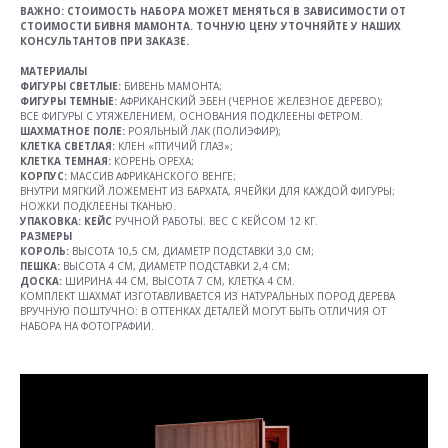
ВАЖНО: СТОИМОСТЬ НАБОРА МОЖЕТ МЕНЯТЬСЯ В ЗАВИСИМОСТИ ОТ
СТОИМОСТИ БИВНЯ МАМОНТА. ТОЧНУЮ ЦЕНУ УТОЧНЯЙТЕ У НАШИХ
КОНСУЛЬТАНТОВ ПРИ ЗАКАЗЕ.
МАТЕРИАЛЫ
ФИГУРЫ СВЕТЛЫЕ:
БИВЕНЬ МАМОНТА;
ФИГУРЫ ТЕМНЫЕ:
АФРИКАНСКИЙ ЭБЕН (ЧЕРНОЕ ЖЕЛЕЗНОЕ ДЕРЕВО);
ВСЕ ФИГУРЫ С УТЯЖЕЛЕНИЕМ, ОСНОВАНИЯ ПОДКЛЕЕНЫ ФЕТРОМ.
ШАХМАТНОЕ ПОЛЕ:
РОЯЛЬНЫЙ ЛАК (ПОЛИЭФИР);
КЛЕТКА СВЕТЛАЯ:
КЛЕН «ПТИЧИЙ ГЛАЗ»;
КЛЕТКА ТЕМНАЯ:
КОРЕНЬ ОРЕХА;
КОРПУС:
МАССИВ АФРИКАНСКОГО ВЕНГЕ;
ВНУТРИ МЯГКИЙ ЛОЖЕМЕНТ ИЗ БАРХАТА, ЯЧЕЙКИ ДЛЯ КАЖДОЙ ФИГУРЫ;
НОЖКИ ПОДКЛЕЕНЫ ТКАНЬЮ.
УПАКОВКА: КЕЙС
РУЧНОЙ РАБОТЫ. ВЕС С КЕЙСОМ 12 КГ.
РАЗМЕРЫ
КОРОЛЬ:
ВЫСОТА 10,5 СМ, ДИАМЕТР ПОДСТАВКИ 3,0 СМ;
ПЕШКА:
ВЫСОТА 4 СМ, ДИАМЕТР ПОДСТАВКИ 2,4 СМ;
ДОСКА:
ШИРИНА 44 СМ, ВЫСОТА 7 СМ, КЛЕТКА 4 СМ.
КОМПЛЕКТ ШАХМАТ ИЗГОТАВЛИВАЕТСЯ ИЗ НАТУРАЛЬНЫХ ПОРОД ДЕРЕВА
ВРУЧНУЮ ПОШТУЧНО: В ОТТЕНКАХ ДЕТАЛЕЙ МОГУТ БЫТЬ ОТЛИЧИЯ ОТ
НАБОРА НА ФОТОГРАФИИ.