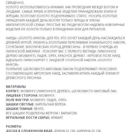
СВЯЩЕННО.
ЗОЛОТО ИСПОЛЬЗОВАЛОСЬ ИНКАМИ, КАК ПРОВОДНИК МЕЖДУ БОГОМ И
ЛЮДЬМИ. САМЫЕ ЯРКИЕ И КРУПНЫЕ ИЗДЕЛИЯ ПРИНАДЛЕЖАЛИ ЗНАТИ И
ЖРЕЦАМ, ПОЭТОМУ ЗОЛОТО ПОДЧЕРКИВАЛО СТАТУС. НОСИТЬ ЗОЛОТЫЕ
УКРАШЕНИЯ КАЖДЫЙ ДЕНЬ МОГЛИ ТОЛЬКО ЖРЕЦЫ И ЧЛЕНЫ
ИМПЕРАТОРСКОЙ СЕМЬИ. ПРОСТЫЕ ЖЕ ЛЮДИ МОГЛИ НАДЕВАТЬ ЮВЕЛИРНЫЕ
ИЗДЕЛИЯ ИЗ ЗОЛОТА ТОЛЬКО В ПРАЗДНИКИ ИЛИ ДЛЯ РИТУАЛОВ.
НАРДЫ «ЗОЛОТО ИНКОВ» ДЛЯ ТЕХ, КТО ХОЧЕТ КАЖДЫЙ ДЕНЬ НАСЛАЖДАТЬСЯ
ДРЕВНЕЙ ИГРОЙ, ЛЮБУЯСЬ ЗОЛОТЫМИ ПЕРЕЛИВАМИ УНИКАЛЬНОГО НАБОРА.
СОЧЕТАНИЕ ЭКЗОТИЧЕСКИХ ПОРОД ДРЕВЕСИНЫ - В ПЕРВУЮ ОЧЕРЕДЬ ИЗ
ЛАТИНСКОЙ АМЕРИКИ - ПОКОРИТ ВАС С ПЕРВОГО ВЗГЛЯДА. ЛИМОННОЕ
ДЕРЕВО (МОВИНГУ), ПАДУК, ОРЕХ, КРАСНОЕ ДЕРЕВО - ИГРОВОЕ ПОЛЕ НАРД
ИДЕАЛЬНО ГАРМОНИРУЕТ С ЛИЦЕВОЙ СТОРОНОЙ НАБОРА «ЗОЛОТО
ИНКОВ».
ПОКРЫТИЕ ШЕЛКОВИСТО-МАТОВЫМ ЛАКОМ ПОДЧЕРКИВАЕТ ЛЮКСОВУЮ
СОСТАВЛЯЮЩУЮ АВТОРСКИХ НАРД, ЗАСТАВЛЯЯ ИГРАТЬ КАЖДЫЙ ЭЛЕМЕНТ
ДРЕВЕСНОГО РИСУНКА.
МАТЕРИАЛЫ
КОРПУС:
МОВИНГУ (ЛИМОННОЕ ДЕРЕВО), ШЕЛКОВИСТО-МАТОВЫЙ ЛАК;
ЛИЦЕВАЯ СТОРОНА:
МОВИНГУ;
ПОЛЕ ВНУТРИ:
МОВИНГУ, ПАДУК, ОРЕХ;
ШАШКИ
СВЕТЛЫЕ:
КАРЕЛЬСКАЯ БЕРЁЗА;
ШАШКИ ТЕМНЫЕ:
ВЕНГЕ;
ВСЕ ШАШКИ ПОДКЛЕЕНЫ ФЕТРОМ / БАРХАТОМ;
ИГРАЛЬНЫЕ КОСТИ (ЗАРЫ):
АРАМИТ.
РАЗМЕРЫ
ДОСКА В СЛОЖЕННОМ ВИДЕ:
ДЛИНА 52 СМ, ШИРИНА 25 СМ;