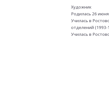
Художник
Родилась 26 июня 
Училась в Ростов
отделений (1993-1
Училась в Ростов
художественно-гр
Член СХ России с 2
Участница выставо
Работала оргсекр
Преподавала в ху
С 2005 года явля
М.М.Чиненовых.
Работает преимущ