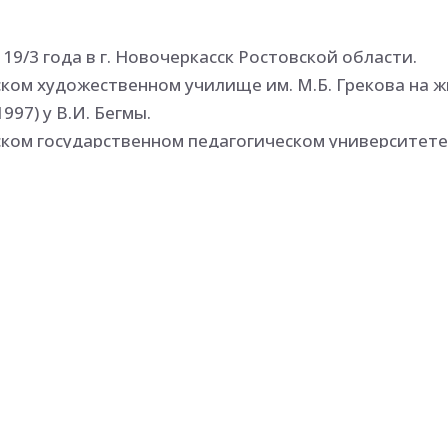
19/3 года в г. Новочеркасск Ростовской области.
ском художественном училище им. М.Б. Грекова на 
997) у В.И. Бегмы.
ском государственном педагогическом университете
афическом факультете (1997-2001).
007 года.
к с 1996 года: областных, всероссийских.
етарем Ростовского отделения Союза художников Ро
дожественном училище им.М.Б.Грекова (2004-2006).
ется преподавателем детской художественной школы 
ественно в жанрах пейзажа и натюрморта.