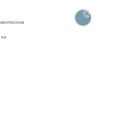
живописном
 на
ссии (2005).
им. А.С. и