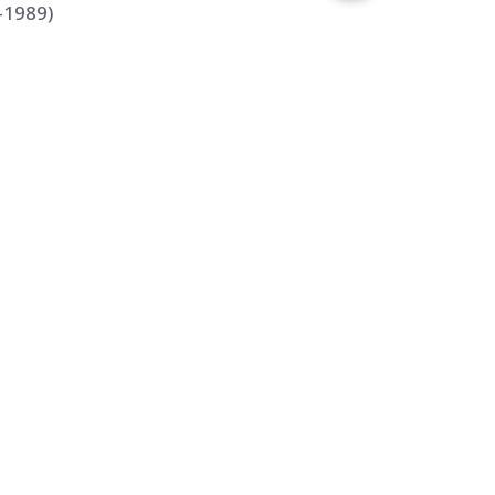
-1989)
ественно-
 Прага (Чехия) -
+7 938 177-35-55
г.РОСТОВ-НА-ДОНУ
ул.ТЕКУЧЕВА, 139А