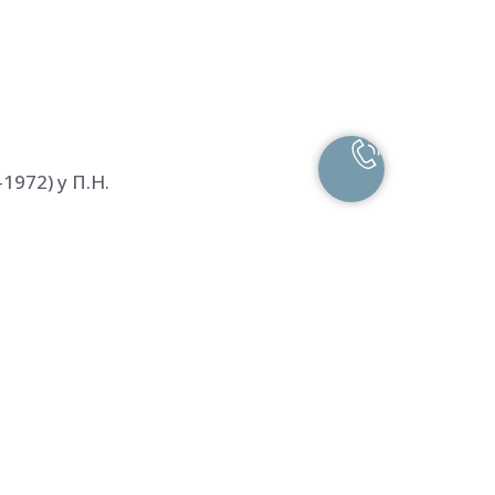
972) у П.Н.
сесоюзных,
ва - 1984
 Глазго
 - 1997, 1998
рошлого с
охранить, не