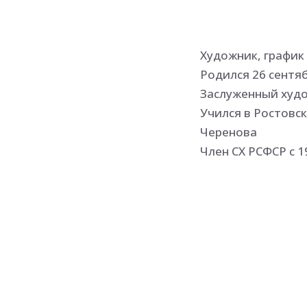
Художник, график
Родился 26 сентя
Заслуженный худо
Учился в Ростовск
Черенова
Член СХ РСФСР с 1
Участник выставок
зарубежных, меж
Персональные выст
(с В. Сухоруковым,
(Шотландия) - 1993
Участник выставо
Ованес Лусегенов 
мироощущением че