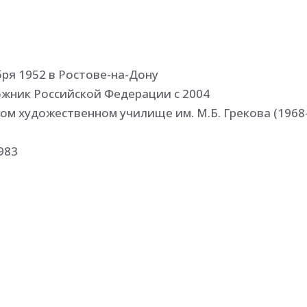
бря 1952 в Ростове-на-Дону
жник Российской Федерации с 2004
ом художественном училище им. М.Б. Грекова (1968-1
983
 с 1977: областных, зональных, республиканских, в
дународных
авки: Ростов-на-Дону - 1992, 1998, 2000, 2002 Моск
 А. Ковалевым), Таганрог - 1988, С.-Петербург - 2004,
, 1995, Клевэ (Германия) - 1995, Дортмуд (Германия)
к арт-группы «Зеленый Остров»
соединил в своем творчестве пластику искусства п
ловека нашего времени, человека, пытающегося с