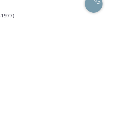
-1977)
 архитектуры
ция холста, форма