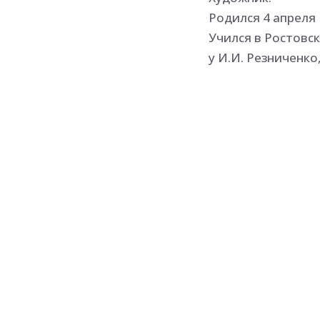
Родился 4 апреля
Учился в Ростовс
у И.И. Резниченко
вольнослушатель 
им. И.Е. Репина (1
Член СХ РФ с 1996
Участник выставок
Работает в пейза
Больше всего его
предметов, цвет.