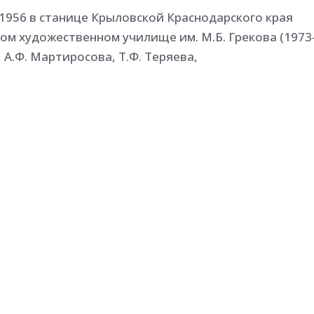
 1956 в станице Крыловской Краснодарского края
ком художественном училище им. М.Б. Грекова (1973
, А.Ф. Мартиросова, Т.Ф. Теряева,
Ленинградского института живописи, скульптуры и
977-1979) у А.В. Акцинова
 с 1982: зональных, зарубежных
же, натюрморте, портрете, жанровой композиции
 увлекают формальные задачи в живописи, организа