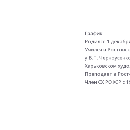
График
Родился 1 декабря
Учился в Ростовс
у В.П. Черноусенк
Харьковском худо
Преподает в Рост
Член СХ РСФСР с 1
Участник выставок
зарубежных, меж
Работал в Ростов
главным художник
Председатель Пра