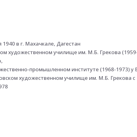
 1940 в г. Махачкале, Дагестан
ком художественном училище им. М.Б. Грекова (1959
о,
жественно-промышленном институте (1968-1973) у 
овском художественном училище им. М.Б. Грекова с
978
 с 1969: зональных, республиканских, всесоюзных,
дународных
ских творческо-производственных мастерских
ом, директором (1973-1991)
вления Ростовского отделения СХ РФ (2003)