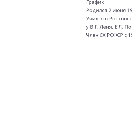
График
Родился 2 июня 1
Учился в Ростовс
у В.Г. Леня, Е.Я. 
Член СХ РСФСР с 1
Участник выставок
Автор тематическ
иллюстраций к пр
себя внимание п
выразительными в
красивый орнамен
изданий по искусс
выставочному пла