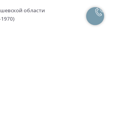
ышевской области
-1970)
зарубежных
ни России,
рых обращает на
ом,
 умением найти
как проектант
 специалист по