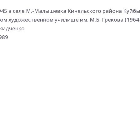
945 в селе М.-Малышевка Кинельского района Куйб
ком художественном училище им. М.Б. Грекова (1964
Покидченко
989
 с 1968: зональных, республиканских, всесоюзных, 
их серий, посвященных существенным этапам в жиз
оизведениям русских и зарубежных авторов, в кото
рофессиональное владение композиционным замысл
озможностями штриха и пятна на плоскости листа,
тальный ход в общем рисунке. Много лет работает 
тву (альбомов, проспектов, каталогов), а также как
кату.