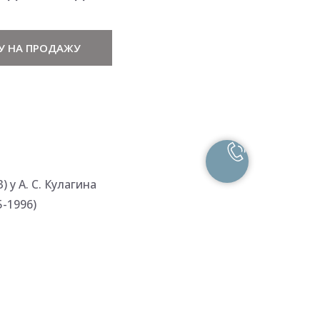
У НА ПРОДАЖУ
 у А. С. Кулагина
-1996)
богащает жизнь