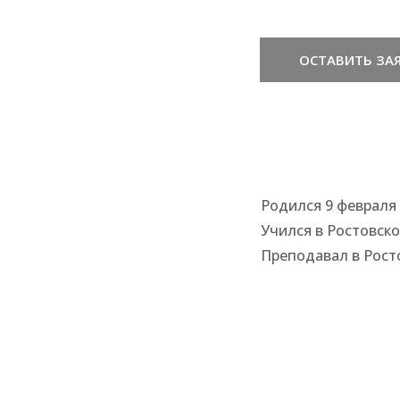
ОСТАВИТЬ ЗАЯ
Родился 9 февраля 
Учился в Ростовско
Преподавал в Росто
Член СХ РСФСР с 19
Участник выставок 
Персональная выста
Природа в видении