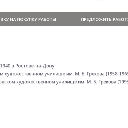
ВКУ НА ПОКУПКУ РАБОТЫ
ПРЕДЛОЖИТЬ РАБОТ
1940 в Ростове-на-Дону
м художественном училище им. М. Б. Грекова (1958-1963)
вском художественном училище им. М. Б. Грекова (1995
75 года
с 1963: зональных, всесоюзных, зарубежных
вка: Ростов-на-Дону - 1992 год
 художника - поэтическая среда, которая украшает и о